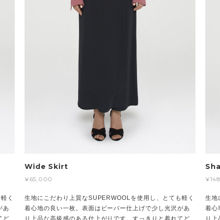
Wide Skirt
Sha
¥65,000
¥14
も軽く
生地にこだわり上質なSUPERWOOLを使用し、とても軽く
生地
があ
着心地の良い一枚。表面はビーバー仕上げで少し光沢があ
着心
てど
り上品な高級感のある仕上がりです。すっきりと着れてど
り上