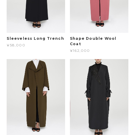
Sleeveless Long Trench
Shape Double Wool
Coat
¥58,000
¥162,000