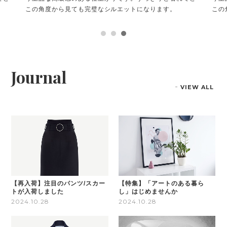
この角度から見ても完璧なシルエットになります。
この
Journal
VIEW ALL
【再入荷】注目のパンツ/スカー
【特集】「アートのある暮ら
トが入荷しました
し」はじめませんか
2024.10.28
2024.10.28